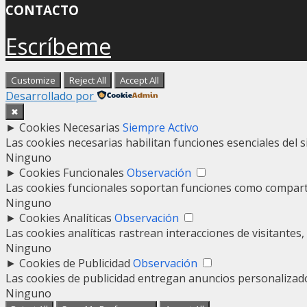
CONTACTO
Escríbeme
Customize
Reject All
Accept All
Desarrollado por
✖
►
Cookies Necesarias
Siempre Activo
Las cookies necesarias habilitan funciones esenciales del 
Ninguno
►
Cookies Funcionales
Observación
Las cookies funcionales soportan funciones como compartir
Ninguno
►
Cookies Analíticas
Observación
Las cookies analíticas rastrean interacciones de visitante
Ninguno
►
Cookies de Publicidad
Observación
Las cookies de publicidad entregan anuncios personalizados
Ninguno