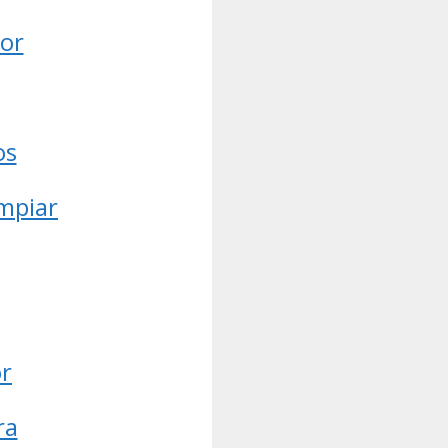
ior
os
impiar
or
ra